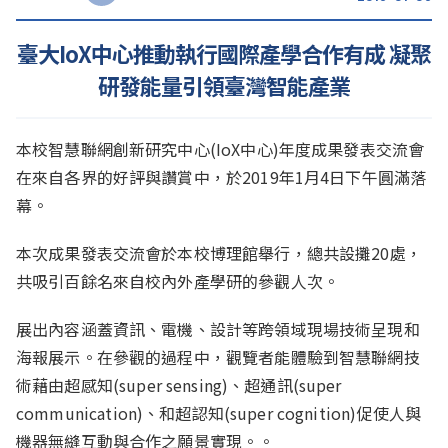
臺大IoX中心推動執行國際產學合作有成 凝聚
研發能量引領臺灣智能產業
本校智慧聯網創新研究中心(IoX中心)年度成果發表交流會
在來自各界的好評與讚賞中，於2019年1月4日下午圓滿落
幕。
本次成果發表交流會於本校博理館舉行，總共設攤20處，
共吸引百餘名來自校內外產學研的參觀人次。
展出內容涵蓋資訊、電機、設計等跨領域現場技術呈現和
海報展示。在參觀的過程中，觀覽者能體驗到智慧聯網技
術藉由超感知(super sensing)、超通訊(super
communication)、和超認知(super cognition)促使人與
機器無縫互動與合作之願景實現。。