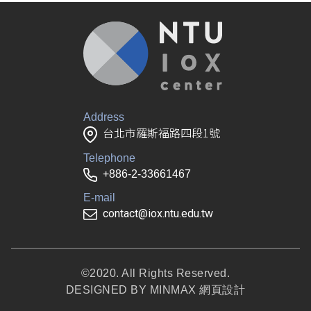
Address
台北市羅斯福路四段1號
Telephone
+886-2-33661467
E-mail
contact@iox.ntu.edu.tw
©2020. All Rights Reserved.
DESIGNED BY
MINMAX 網頁設計