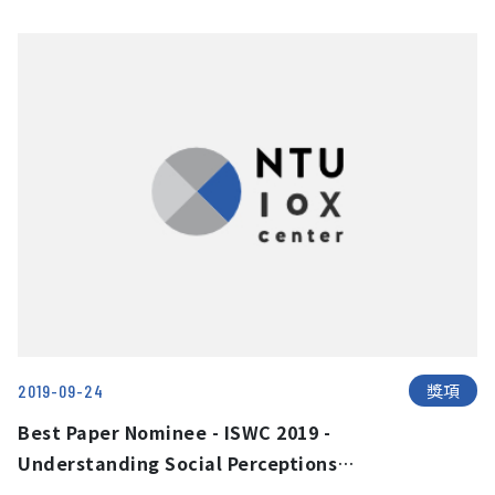
of Probation Officers to Reduce the Risk
of DUI Recidivism
獎項
2019-09-24
Best Paper Nominee - ISWC 2019 -
Understanding Social Perceptions
Towards Interacting with On-Skin